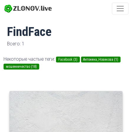
ℤ𝕃𝕆ℕ𝕆𝕍.𝕝𝕚𝕧𝕖
FindFace
Всего: 1
Некоторые частые теги:
Facebook (3)
Антонина_Новикова (1)
мошенничество (18)