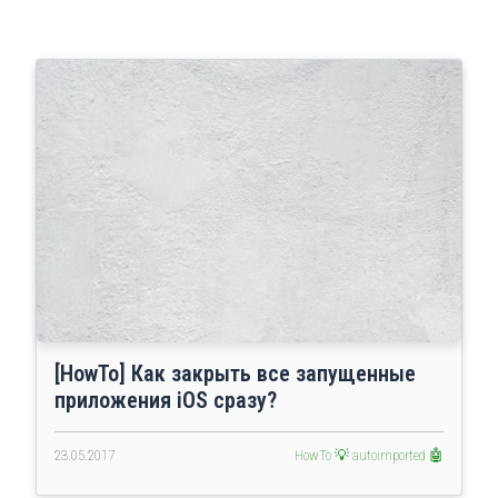
[HowTo] Как закрыть все запущенные
приложения iOS cразу?
23.05.2017
HowTo 💡
autoimported 🤖