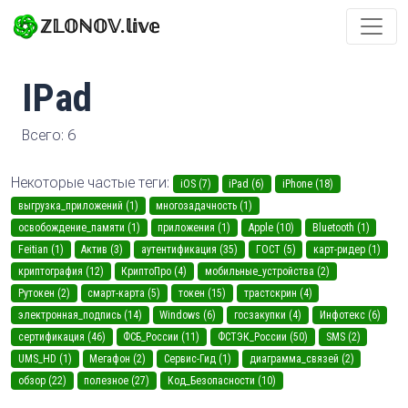
ℤ𝕃𝕆ℕ𝕆𝕍.𝕝𝕚𝕧𝕖
IPad
Всего: 6
Некоторые частые теги:
iOS (7)
iPad (6)
iPhone (18)
выгрузка_приложений (1)
многозадачность (1)
освобождение_памяти (1)
приложения (1)
Apple (10)
Bluetooth (1)
Feitian (1)
Актив (3)
аутентификация (35)
ГОСТ (5)
карт-ридер (1)
криптография (12)
КриптоПро (4)
мобильные_устройства (2)
Рутокен (2)
смарт-карта (5)
токен (15)
трастскрин (4)
электронная_подпись (14)
Windows (6)
госзакупки (4)
Инфотекс (6)
сертификация (46)
ФСБ_России (11)
ФСТЭК_России (50)
SMS (2)
UMS_HD (1)
Мегафон (2)
Сервис-Гид (1)
диаграмма_связей (2)
обзор (22)
полезное (27)
Код_Безопасности (10)