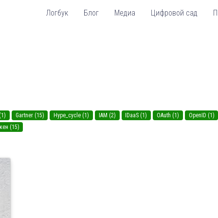
Логбук
Блог
Медиа
Цифровой сад
П
(1)
Gartner (15)
Hype_cycle (1)
IAM (2)
IDaaS (1)
OAuth (1)
OpenID (1)
кен (15)