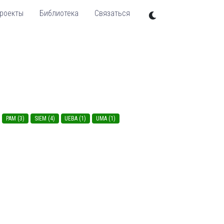
роекты
Библиотека
Связаться
PAM (3)
SIEM (4)
UEBA (1)
UMA (1)