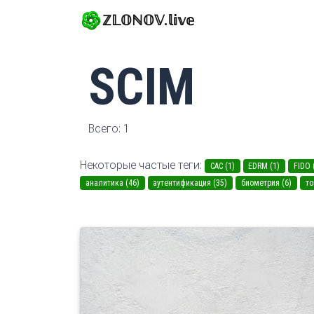
ℤ𝕃𝕆ℕ𝕆𝕍.𝕝𝕚𝕧𝕖
SCIM
Всего: 1
Некоторые частые теги:
CAC (1)
EDRM (1)
FIDO 
аналитика (46)
аутентификация (35)
биометрия (6)
то