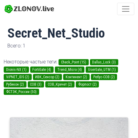
ℤ𝕃𝕆ℕ𝕆𝕍.𝕝𝕚𝕧𝕖
Secret_Net_Studio
Всего: 1
Некоторые частые теги:
Check_Point (15)
Dallas_Lock (3)
Dionis-NX (1)
FortiGate (4)
Trend_Micro (4)
UserGate_UTM (1)
ViPNET_IDS (2)
ИВК_Сенсор (2)
Континент (2)
Ребус-СОВ (2)
Рубикон (2)
СОВ (3)
СОВ_Кречет (2)
Форпост (2)
ФСТЭК_России (50)