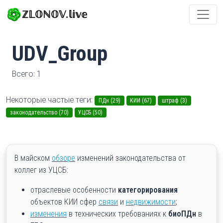
ℤ𝕃𝕆ℕ𝕆𝕍.𝕝𝕚𝕧𝕖
UDV_Group
Всего: 1
Некоторые частые теги:
ПДн (29)
КИИ (67)
штраф (3)
законодательство (70)
УЦСБ (50)
В майском
обзоре
изменений законодательства от
коллег из УЦСБ:
отраслевые особенности
категорирования
объектов КИИ сфер
связи
и
недвижимости
;
изменения
в технических требованиях к
биоПДн
в