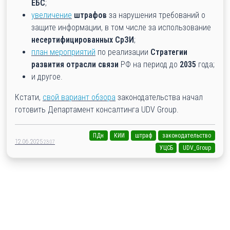
ЕБС
;
увеличение
штрафов
за нарушения требований о
защите информации, в том числе за использование
несертифицированных СрЗИ
;
план мероприятий
по реализации
Стратегии
развития отрасли связи
РФ на период до
2035
года;
и другое.
Кстати,
свой вариант обзора
законодательства начал
готовить Департамент консалтинга UDV Group.
ПДн
КИИ
штраф
законодательство
12.06.2025
23:07
УЦСБ
UDV_Group