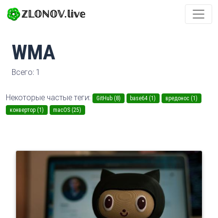
ℤ𝕃𝕆ℕ𝕆𝕍.𝕝𝕚𝕧𝕖
WMA
Всего: 1
Некоторые частые теги:
GitHub (8)
base64 (1)
вредонос (1)
конвертор (1)
macOS (25)