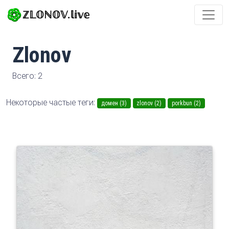
ℤ𝕃𝕆ℕ𝕆𝕍.𝕝𝕚𝕧𝕖
Zlonov
Всего: 2
Некоторые частые теги:
домен (3)
zlonov (2)
porkbun (2)